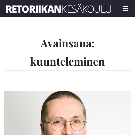
Retoriikan kesäkoulu 2018
MENU
Avainsana:
kuunteleminen