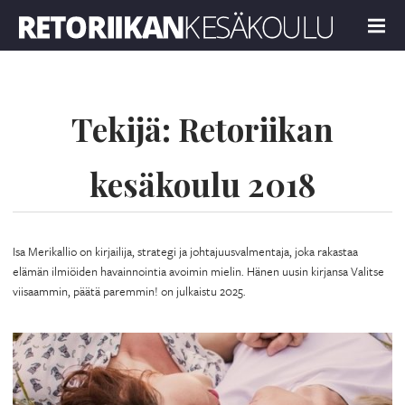
Retoriikan kesäkoulu 2018
MENU
Tekijä:
Retoriikan
kesäkoulu 2018
Isa Merikallio on kirjailija, strategi ja johtajuusvalmentaja, joka rakastaa
elämän ilmiöiden havainnointia avoimin mielin. Hänen uusin kirjansa Valitse
viisaammin, päätä paremmin! on julkaistu 2025.