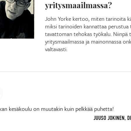
yritysmaailmassa?
John Yorke kertoo, miten tarinoita k
miksi tarinoiden kannattaa perustua 
tavattoman tehokas työkalu. Niinpä t
yritysmaailmassa ja mainonnassa onki
valtavasti.
ikan kesäkoulu on muutakin kuin pelkkää puhetta!
JUUSO JOKINEN, D