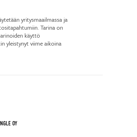
äytetään yritysmaailmassa ja
tositapahtumiin. Tarina on
arinoiden käyttö
n yleistynyt viime aikoina
INGLE OY