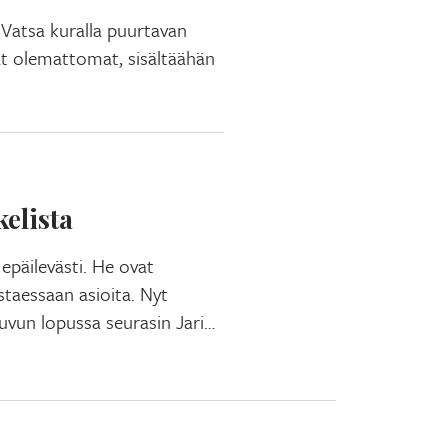
 Vatsa kuralla puurtavan
t olemattomat, sisältäähän
elista
epäilevästi. He ovat
istaessaan asioita. Nyt
luvun lopussa seurasin Jari…