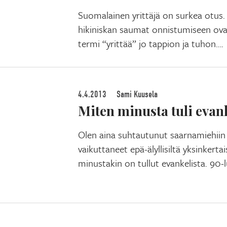
Suomalainen yrittäjä on surkea otus.
hikiniskan saumat onnistumiseen ova
termi “yrittää” jo tappion ja tuhon….
4.4.2013
Sami Kuusela
Miten minusta tuli evank
Olen aina suhtautunut saarnamiehiin 
vaikuttaneet epä-älyllisiltä yksinkerta
minustakin on tullut evankelista. 90-