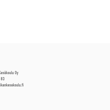
 Kesäkoulu Oy
183
ikankesakoulu.fi