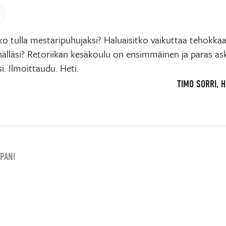
ko tulla mestaripuhujaksi? Haluaisitko vaikuttaa tehokk
nälläsi? Retoriikan kesäkoulu on ensimmäinen ja paras as
si. Ilmoittaudu. Heti.
TIMO SORRI, H
PANI