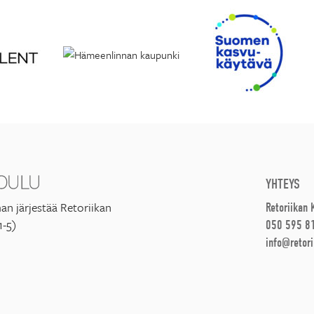
YHTEYS
an järjestää Retoriikan
Retoriikan
1-5)
050 595 8
info@retori