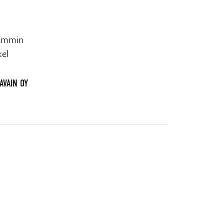
aammin
kel
AVAIN OY