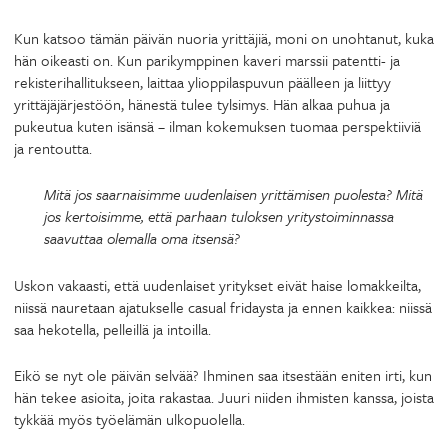
Kun katsoo tämän päivän nuoria yrittäjiä, moni on unohtanut, kuka
hän oikeasti on. Kun parikymppinen kaveri marssii patentti- ja
rekisterihallitukseen, laittaa ylioppilaspuvun päälleen ja liittyy
yrittäjäjärjestöön, hänestä tulee tylsimys. Hän alkaa puhua ja
pukeutua kuten isänsä – ilman kokemuksen tuomaa perspektiiviä
ja rentoutta.
Mitä jos saarnaisimme uudenlaisen yrittämisen puolesta? Mitä
jos kertoisimme, että parhaan tuloksen yritystoiminnassa
saavuttaa olemalla oma itsensä?
Uskon vakaasti, että uudenlaiset yritykset eivät haise lomakkeilta,
niissä nauretaan ajatukselle casual fridaysta ja ennen kaikkea: niissä
saa hekotella, pelleillä ja intoilla.
Eikö se nyt ole päivän selvää? Ihminen saa itsestään eniten irti, kun
hän tekee asioita, joita rakastaa. Juuri niiden ihmisten kanssa, joista
tykkää myös työelämän ulkopuolella.