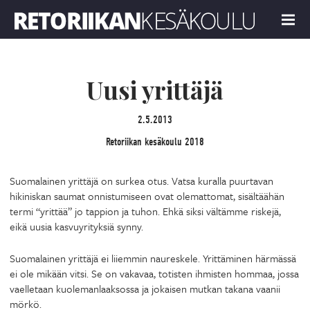
Retoriikan kesäkoulu 2018
MENU
Uusi yrittäjä
2.5.2013
Retoriikan kesäkoulu 2018
Suomalainen yrittäjä on surkea otus. Vatsa kuralla puurtavan
hikiniskan saumat onnistumiseen ovat olemattomat, sisältäähän
termi “yrittää” jo tappion ja tuhon. Ehkä siksi vältämme riskejä,
eikä uusia kasvuyrityksiä synny.
Suomalainen yrittäjä ei liiemmin naureskele. Yrittäminen härmässä
ei ole mikään vitsi. Se on vakavaa, totisten ihmisten hommaa, jossa
vaelletaan kuolemanlaaksossa ja jokaisen mutkan takana vaanii
mörkö.