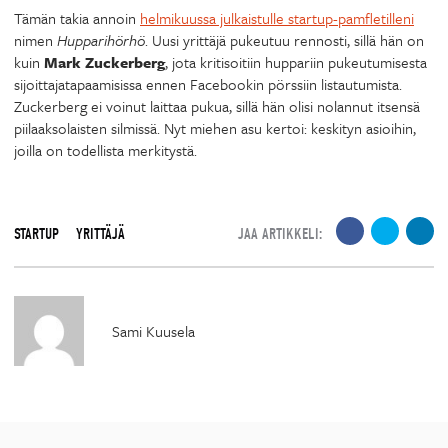
Tämän takia annoin
helmikuussa julkaistulle startup-pamfletilleni
nimen
Hupparihörhö
. Uusi yrittäjä pukeutuu rennosti, sillä hän on
kuin
Mark Zuckerberg
, jota kritisoitiin huppariin pukeutumisesta
sijoittajatapaamisissa ennen Facebookin pörssiin listautumista.
Zuckerberg ei voinut laittaa pukua, sillä hän olisi nolannut itsensä
piilaaksolaisten silmissä. Nyt miehen asu kertoi: keskityn asioihin,
joilla on todellista merkitystä.
STARTUP
YRITTÄJÄ
JAA ARTIKKELI:
Sami Kuusela