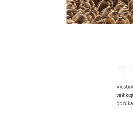
Viesti
vinkkej
poruka