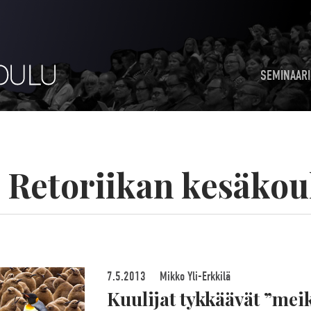
SEMINAARI
:
Retoriikan kesäkou
7.5.2013
Mikko Yli-Erkkilä
Kuulijat tykkäävät ”meik