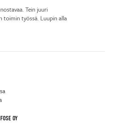
nostavaa. Tein juuri
n toimin työssä. Luupin alla
ssa
a
EFOSE OY