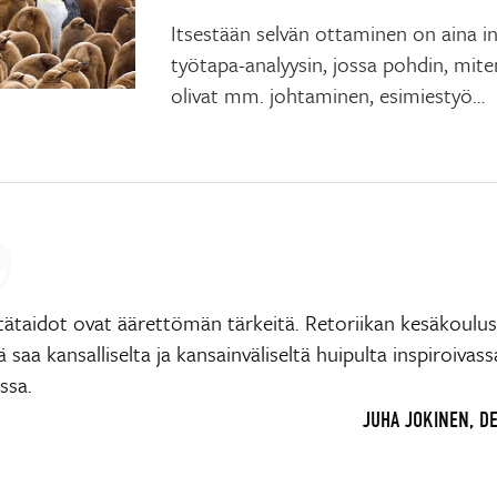
Itsestään selvän ottaminen on aina in
työtapa-analyysin, jossa pohdin, mite
olivat mm. johtaminen, esimiestyö…
ntätaidot ovat äärettömän tärkeitä. Retoriikan kesäkoulu
ä saa kansalliselta ja kansainväliseltä huipulta inspiroivass
ssa.
JUHA JOKINEN, D