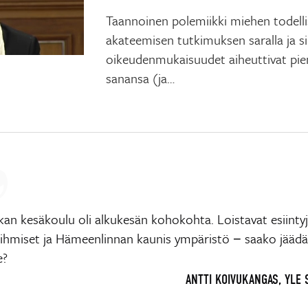
Taannoinen polemiikki miehen todelli
akateemisen tutkimuksen saralla ja si
oikeudenmukaisuudet aiheuttivat pi
sanansa (ja…
kan kesäkoulu oli alkukesän kohokohta. Loistavat esiintyj
 ihmiset ja Hämeenlinnan kaunis ympäristö − saako jäädä
e?
ANTTI KOIVUKANGAS, YLE