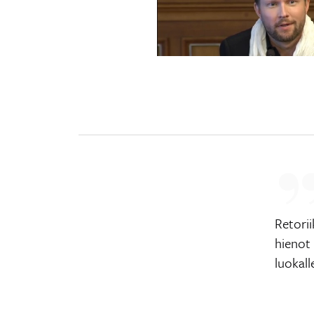
Retorii
hienot
luokall