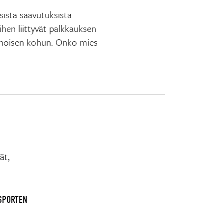
sista saavutuksista
ihen liittyvät palkkauksen
enoisen kohun. Onko mies
ät,
 SPORTEN