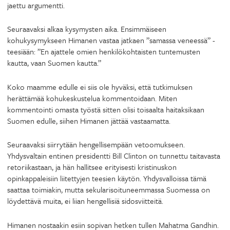
jaettu argumentti.
Seuraavaksi alkaa kysymysten aika. Ensimmäiseen
kohukysymykseen Himanen vastaa jatkaen ”samassa veneessä” -
teesiään: ”En ajattele omien henkilökohtaisten tuntemusten
kautta, vaan Suomen kautta.”
Koko maamme edulle ei siis ole hyväksi, että tutkimuksen
herättämää kohukeskustelua kommentoidaan. Miten
kommentointi omasta työstä sitten olisi toisaalta haitaksikaan
Suomen edulle, siihen Himanen jättää vastaamatta.
Seuraavaksi siirrytään hengellisempään vetoomukseen.
Yhdysvaltain entinen presidentti Bill Clinton on tunnettu taitavasta
retoriikastaan, ja hän hallitsee erityisesti kristinuskon
opinkappaleisiin liitettyjen teesien käytön. Yhdysvalloissa tämä
saattaa toimiakin, mutta sekularisoituneemmassa Suomessa on
löydettävä muita, ei liian hengellisiä sidosviitteitä.
Himanen nostaakin esiin sopivan hetken tullen Mahatma Gandhin.