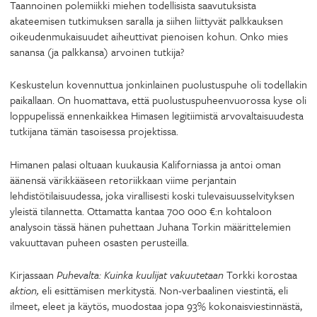
Taannoinen polemiikki miehen todellisista saavutuksista
akateemisen tutkimuksen saralla ja siihen liittyvät palkkauksen
oikeudenmukaisuudet aiheuttivat pienoisen kohun. Onko mies
sanansa (ja palkkansa) arvoinen tutkija?
Keskustelun kovennuttua jonkinlainen puolustuspuhe oli todellakin
paikallaan. On huomattava, että puolustuspuheenvuorossa kyse oli
loppupelissä ennenkaikkea Himasen legitiimistä arvovaltaisuudesta
tutkijana tämän tasoisessa projektissa.
Himanen palasi oltuaan kuukausia Kaliforniassa ja antoi oman
äänensä värikkääseen retoriikkaan viime perjantain
lehdistötilaisuudessa, joka virallisesti koski tulevaisuusselvityksen
yleistä tilannetta. Ottamatta kantaa 700 000 €:n kohtaloon
analysoin tässä hänen puhettaan Juhana Torkin määrittelemien
vakuuttavan puheen osasten perusteilla.
Kirjassaan
Puhevalta: Kuinka kuulijat vakuutetaan
Torkki korostaa
aktion,
eli esittämisen merkitystä. Non-verbaalinen viestintä, eli
ilmeet, eleet ja käytös, muodostaa jopa 93% kokonaisviestinnästä,