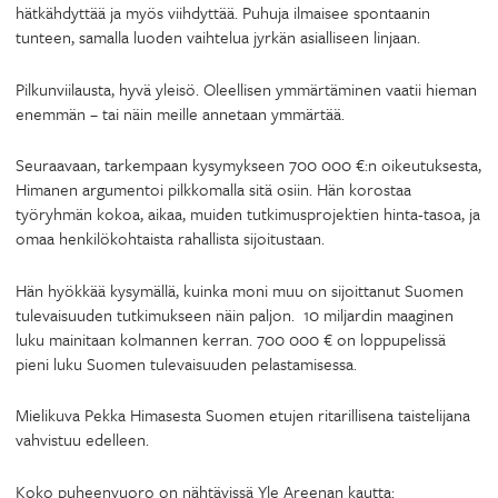
hätkähdyttää ja myös viihdyttää. Puhuja ilmaisee spontaanin
tunteen, samalla luoden vaihtelua jyrkän asialliseen linjaan.
Pilkunviilausta, hyvä yleisö. Oleellisen ymmärtäminen vaatii hieman
enemmän – tai näin meille annetaan ymmärtää.
Seuraavaan, tarkempaan kysymykseen 700 000 €:n oikeutuksesta,
Himanen argumentoi pilkkomalla sitä osiin. Hän korostaa
työryhmän kokoa, aikaa, muiden tutkimusprojektien hinta-tasoa, ja
omaa henkilökohtaista rahallista sijoitustaan.
Hän hyökkää kysymällä, kuinka moni muu on sijoittanut Suomen
tulevaisuuden tutkimukseen näin paljon. 10 miljardin maaginen
luku mainitaan kolmannen kerran. 700 000 € on loppupelissä
pieni luku Suomen tulevaisuuden pelastamisessa.
Mielikuva Pekka Himasesta Suomen etujen ritarillisena taistelijana
vahvistuu edelleen.
Koko puheenvuoro on nähtävissä Yle Areenan kautta: