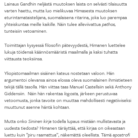
Lainaus Gandhin neljästä muutoksen laista on selvästi tilaisuutta
varten haettu, mutta luo mielikuvaa Himasesta muutoksen
eturintamataistelijana, suomalaisena ritarina, joka luo parempaa
yhteiskuntaa meille kaikille. Näin tulee alleviivattua
pathos,
tunteisiin vetoaminen.
Toimittajan kysyessä filosofin pätevyydestä, Himanen luettelee
lukuja töidensä käännösmääristä maailmalla ja kaksi tuhatta
viittausta teoksiinsa.
Yliopistomaailman sisäinen kateus nostetaan valoon. Hän
argumentoi olevansa ainoa elossa oleva suomalainen ihmistieteen
tekijä tällä tasolla. Hän viittaa taas Manuel Castellsiin sekä Anthony
Giddensiin. Näin hän rakentaa
logosta,
järkeen perustuvaa
vetoomusta, jonka tavoite on muuttaa mahdollisesti negatiiviseksi
muuttunut asenne häntä kohtaan.
Mutta onko
Sininen kirja
todella lupaus mistään mullistavasta ja
uudesta tiedosta? Himanen täräyttää, että kirjaa on oikeastaan
luettu kuin ”piru raamattua”, näkemättä oleellista. Tämä
apostrofi