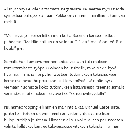
Alun jännitys ei ole välttämättä negatiivista: se saattaa myös tuoda
sympatiaa puhujaa kohtaan. Pekka onkin ihan inhimillinen, kuin yksi
meistä.
”Me”-isyys ja itsensä liittäminen koko Suomen kansaan jatkuu
puheessa. ”Meidän hallitus on valinnut..”, ”–että meillä on työtä ja
koulu” jne.
Samalla hän kuin sivumennen antaa vastuun tutkimuksen
toteuttamisesta työpalkkioineen hallitukselle, mikä onkin hyvä
huomio. Himanen ei puhu itsestään tutkimuksen tekijänä, vaan
kansainvälisestä huipputason tutkijaryhmästä. Näin hän pyrkii
viemään huomiota koko tutkimuksen liittämisestä itseensä samalla
varmistaen tutkimuksen arvovaltaa ”kansainvälisyydellä”.
Ns. namedropping, eli nimien maininta alkaa Manuel Castellsista,
jonka hän toteaa olevan maailman viiden yhteiskunnallisen
huippututkijan joukossa. Himanen ei siis voi olla ihan perusteeton
valinta hallitukseltam
me
tulevaisuusselvityksen tekijäksi – onhan