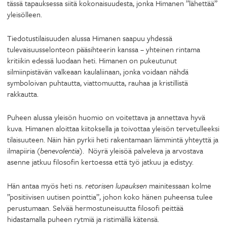
tässä tapauksessa siitä kokonaisuudesta, jonka Himanen ”lähettää”
yleisölleen.
Tiedotustilaisuuden alussa Himanen saapuu yhdessä
tulevaisuusselonteon pääsihteerin kanssa – yhteinen rintama
kritiikin edessä luodaan heti. Himanen on pukeutunut
silmiinpistävän valkeaan kaulaliinaan, jonka voidaan nähdä
symboloivan puhtautta, viattomuutta, rauhaa ja kristillistä
rakkautta.
Puheen alussa yleisön huomio on voitettava ja annettava hyvä
kuva. Himanen aloittaa kiitoksella ja toivottaa yleisön tervetulleeksi
tilaisuuteen. Näin hän pyrkii heti rakentamaan lämmintä yhteyttä ja
ilmapiiria (
benevolentia
). Nöyrä yleisöä palveleva ja arvostava
asenne jatkuu filosofin kertoessa että työ jatkuu ja edistyy.
Hän antaa myös heti ns.
retorisen lupauksen
mainitessaan kolme
”positiivisen uutisen pointtia”, johon koko hänen puheensa tulee
perustumaan. Selvää hermostuneisuutta filosofi peittää
hidastamalla puheen rytmiä ja ristimällä kätensä.