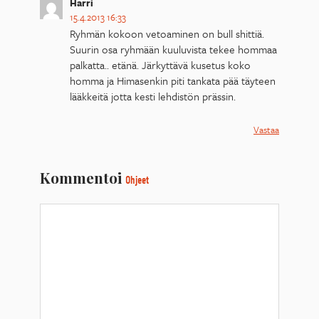
Harri
15.4.2013 16:33
Ryhmän kokoon vetoaminen on bull shittiä.
Suurin osa ryhmään kuuluvista tekee hommaa
palkatta.. etänä. Järkyttävä kusetus koko
homma ja Himasenkin piti tankata pää täyteen
lääkkeitä jotta kesti lehdistön prässin.
Vastaa
Kommentoi
Ohjeet