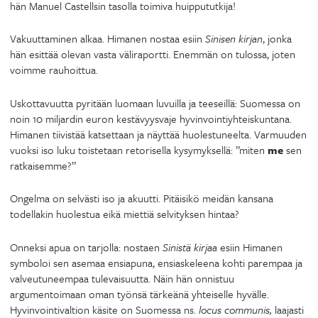
hän Manuel Castellsin tasolla toimiva huippututkija!
Vakuuttaminen alkaa. Himanen nostaa esiin
Sinisen kirjan
, jonka
hän esittää olevan vasta väliraportti. Enemmän on tulossa, joten
voimme rauhoittua.
Uskottavuutta pyritään luomaan luvuilla ja teeseillä: Suomessa on
noin 10 miljardin euron kestävyysvaje hyvinvointiyhteiskuntana.
Himanen tiivistää katsettaan ja näyttää huolestuneelta. Varmuuden
vuoksi iso luku toistetaan retorisella kysymyksellä: ”miten
me
sen
ratkaisemme?”
Ongelma on selvästi iso ja akuutti. Pitäisikö meidän kansana
todellakin huolestua eikä miettiä selvityksen hintaa?
Onneksi apua on tarjolla: nostaen
Sinistä kirjaa
esiin Himanen
symboloi sen asemaa ensiapuna, ensiaskeleena kohti parempaa ja
valveutuneempaa tulevaisuutta. Näin hän onnistuu
argumentoimaan oman työnsä tärkeänä yhteiselle hyvälle.
Hyvinvointivaltion käsite on Suomessa ns.
l
ocus communis,
laajasti