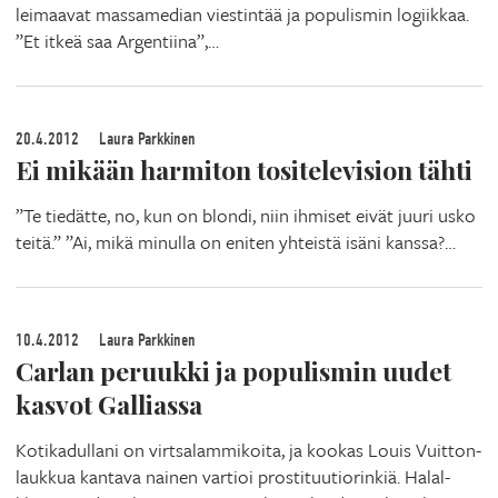
leimaavat massamedian viestintää ja populismin logiikkaa.
”Et itkeä saa Argentiina”,…
20.4.2012
Laura Parkkinen
Ei mikään harmiton tositelevision tähti
”Te tiedätte, no, kun on blondi, niin ihmiset eivät juuri usko
teitä.” ”Ai, mikä minulla on eniten yhteistä isäni kanssa?…
10.4.2012
Laura Parkkinen
Carlan peruukki ja populismin uudet
kasvot Galliassa
Kotikadullani on virtsalammikoita, ja kookas Louis Vuitton-
laukkua kantava nainen vartioi prostituutiorinkiä. Halal-