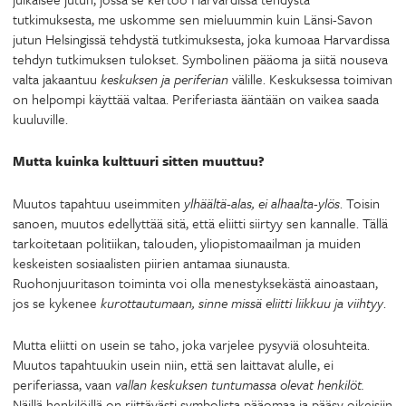
tutkimuksesta, me uskomme sen mieluummin kuin Länsi-Savon
jutun Helsingissä tehdystä tutkimuksesta, joka kumoaa Harvardissa
tehdyn tutkimuksen tulokset. Symbolinen pääoma ja siitä nouseva
valta jakaantuu
keskuksen ja periferian
välille. Keskuksessa toimivan
on helpompi käyttää valtaa. Periferiasta ääntään on vaikea saada
kuuluville.
Mutta kuinka kulttuuri sitten muuttuu?
Muutos tapahtuu useimmiten
ylhäältä-alas, ei alhaalta-ylös
. Toisin
sanoen, muutos edellyttää sitä, että eliitti siirtyy sen kannalle. Tällä
tarkoitetaan politiikan, talouden, yliopistomaailman ja muiden
keskeisten sosiaalisten piirien antamaa siunausta.
Ruohonjuuritason toiminta voi olla menestyksekästä ainoastaan,
jos se kykenee
kurottautumaan, sinne missä eliitti liikkuu ja viihtyy
.
Mutta eliitti on usein se taho, joka varjelee pysyviä olosuhteita.
Muutos tapahtuukin usein niin, että sen laittavat alulle, ei
periferiassa, vaan
vallan keskuksen tuntumassa olevat henkilöt.
Näillä henkilöillä on riittävästi symbolista pääomaa ja pääsy oikeisiin