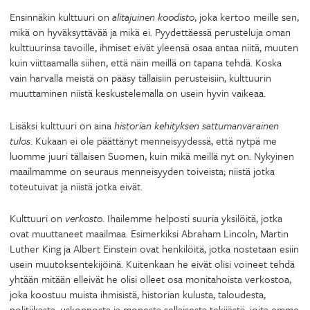
Ensinnäkin kulttuuri on
alitajuinen koodisto
, joka kertoo meille sen,
mikä on hyväksyttävää ja mikä ei. Pyydettäessä perusteluja oman
kulttuurinsa tavoille, ihmiset eivät yleensä osaa antaa niitä, muuten
kuin viittaamalla siihen, että näin meillä on tapana tehdä. Koska
vain harvalla meistä on pääsy tällaisiin perusteisiin, kulttuurin
muuttaminen niistä keskustelemalla on usein hyvin vaikeaa.
Lisäksi kulttuuri on aina
historian kehityksen sattumanvarainen
tulos
. Kukaan ei ole päättänyt menneisyydessä, että nytpä me
luomme juuri tällaisen Suomen, kuin mikä meillä nyt on. Nykyinen
maailmamme on seuraus menneisyyden toiveista; niistä jotka
toteutuivat ja niistä jotka eivät.
Kulttuuri on
verkosto
. Ihailemme helposti suuria yksilöitä, jotka
ovat muuttaneet maailmaa. Esimerkiksi Abraham Lincoln, Martin
Luther King ja Albert Einstein ovat henkilöitä, jotka nostetaan esiin
usein muutoksentekijöinä. Kuitenkaan he eivät olisi voineet tehdä
yhtään mitään elleivät he olisi olleet osa monitahoista verkostoa,
joka koostuu muista ihmisistä, historian kulusta, taloudesta,
politiikasta, uskonnosta ja monesta sellaisesta tekijästä, joita emme