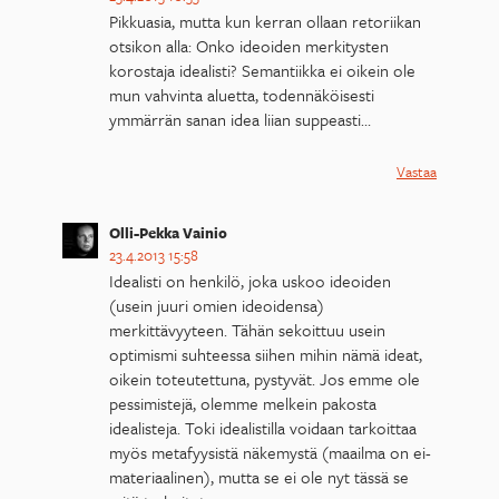
Pikkuasia, mutta kun kerran ollaan retoriikan
otsikon alla: Onko ideoiden merkitysten
korostaja idealisti? Semantiikka ei oikein ole
mun vahvinta aluetta, todennäköisesti
ymmärrän sanan idea liian suppeasti…
Vastaa
Olli-Pekka Vainio
23.4.2013 15:58
Idealisti on henkilö, joka uskoo ideoiden
(usein juuri omien ideoidensa)
merkittävyyteen. Tähän sekoittuu usein
optimismi suhteessa siihen mihin nämä ideat,
oikein toteutettuna, pystyvät. Jos emme ole
pessimistejä, olemme melkein pakosta
idealisteja. Toki idealistilla voidaan tarkoittaa
myös metafyysistä näkemystä (maailma on ei-
materiaalinen), mutta se ei ole nyt tässä se