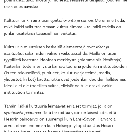
osaa edes aavistaa.
Kulttuuri onkin aina osin
epäkoherentti ja sumea
. Me emme tiedä,
mikä kaikki vaikuttaa omaan kulttuuriimme – tai mikä todella on
jonkin osatekijän tosiasiallinen vaikutus.
Kulttuurin muutoksen keskeisiä elementtejä ovat
ideat ja
instituutiot
sekä niiden välinen vaikutussuhde. Meille on usein
tyypillistä korostaa ideoiden merkitystä (olemme siis
idealisteja
).
Kuitenkin todellinen valta kanavoituu aina joidenkin instituutioiden
(kuten talouselämä, puolueet, koulutusjärjestelmä, media,
yliopistot, kirkot) kautta, jotka ovat joidenkin ideoiden hallitsemia.
Ideoilla ei ole todellista valtaa, elleivät ne tule osaksi jonkin
instituution toimintaa.
Tämän lisäksi kulttuuria leimaavat erilaiset toimijat, joilla on
symbolista pääomaa
. Tätä tarkoittaa yksinkertaisesti sitä, että
Hesarin painoarvo on suurempi kuin Länsi-Savon. Harvardia
arvostetaan enemmän kuin Helsingin yliopistoa. Jos Hesari
julkaisee jutun, jossa se kertoo Harvardissa tehdystä