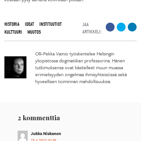
HISTORIA
IDEAT
INSTITUUTIOT
JAA
ARTIKKELI:
KULTTUURI
MUUTOS
Olli-Pekka Vainio työskentelee Helsingin
yliopistossa dogmatiikan professorina. Hänen
tutkimuksensa ovat käsitelleet muun muassa
erimielisyyden ongelmaa ihmisyhteisöissä sekä
hyveellisen toiminnan mahdollisuuksia.
2 kommenttia
Jukka Niskanen
23.4.2013 10:35