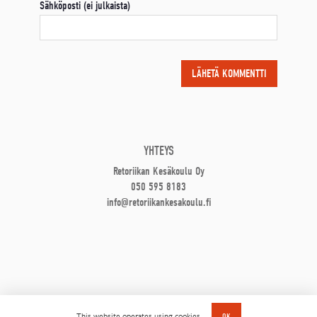
Sähköposti (ei julkaista)
YHTEYS
Retoriikan Kesäkoulu Oy
050 595 8183
info@retoriikankesakoulu.fi
This website operates using cookies.
OK