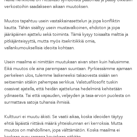
verkostoihin saadakseen aikaan muutoksen.
Muutos tapahtuu usein vastakkainasettelun ja jopa konfliktin
kautta. Tähän sisältyy usein mustavalkoinen, ehdoton ja jopa
jääräpäinen ajattelu sekä toiminta. Tämä kysyy toisaalta malttia ja
pitkäjänteisyyttä, mutta myös itsekritiikkiä omia,
vallankumouksellisia ideoita kohtaan.
Usein maailma ei nimittäin muutukaan aivan siten kuin halusimme.
Eikä muutos ole aina parempaan suuntaan. Pyrkiessämme ajamaan
perkeleen ulos, tulemme laskeneeksi takaovesta sisään sen
seitsemän sitäkin pahempaa serkkua. Valistusfilosofit tuskin
osasivat ajatella, että heidän ajattelunsa hedelminä kehitetään
ydinaseita. Tai että vapauden, veljeyden ja tasa-arvon puolesta on
surmattava satoja tuhansia ihmisiä.
Kulttuuri ei muutu äkisti. Se vaatii aikaa, koska ideoiden täytyy
ehtiä läpäistä riittävä määrä yhteiskunnan eri kerroksia. Mutta
muutos on mahdollinen, jopa välttämätön. Koska maailma ei
koskaan pysy samana kovinkaan pitkään.