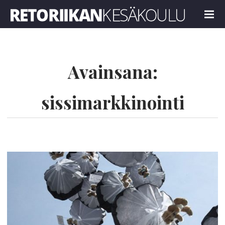
Retoriikan kesäkoulu 2018
MENU
Avainsana:
sissimarkkinointi