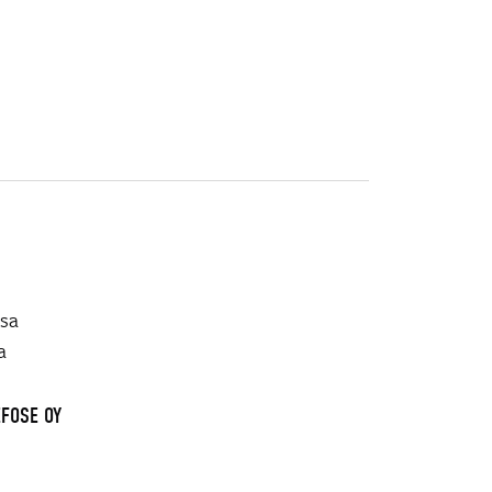
ssa
a
EFOSE OY