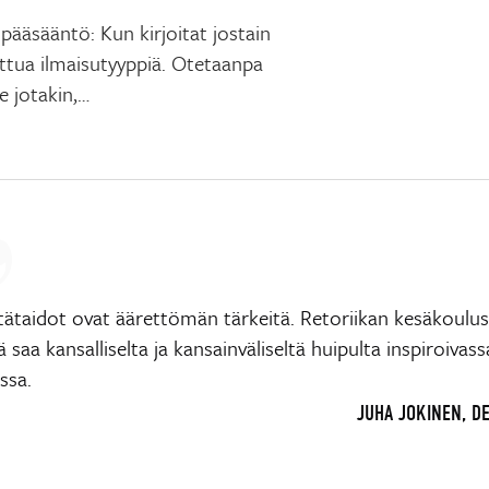
 pääsääntö: Kun kirjoitat jostain
tettua ilmaisutyyppiä. Otetaanpa
e jotakin,…
ntätaidot ovat äärettömän tärkeitä. Retoriikan kesäkoulu
ä saa kansalliselta ja kansainväliseltä huipulta inspiroivass
ssa.
JUHA JOKINEN, D