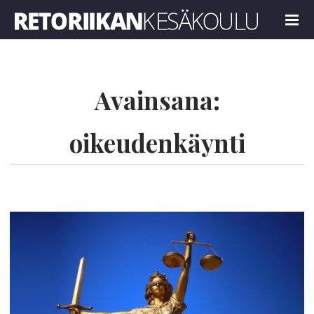
Retoriikan kesäkoulu 2018
MENU
Avainsana:
oikeudenkäynti