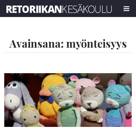
Retoriikan kesäkoulu 2018
MENU
Avainsana:
myönteisyys