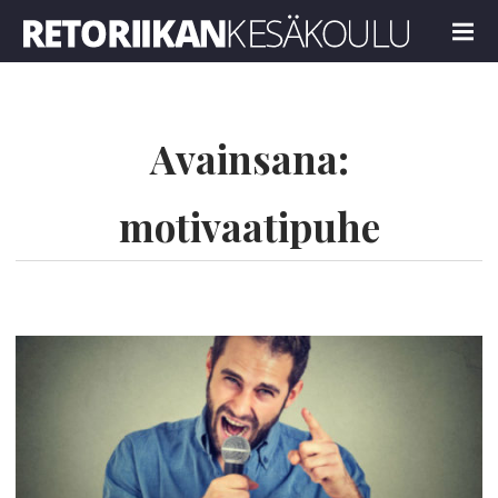
Retoriikan kesäkoulu 2018
MENU
Avainsana:
motivaatipuhe