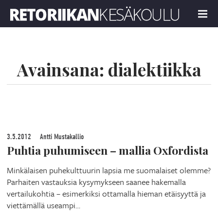
Retoriikan kesäkoulu 2018
MENU
Avainsana:
dialektiikka
3.5.2012
Antti Mustakallio
Puhtia puhumiseen – mallia Oxfordista
Minkälaisen puhekulttuurin lapsia me suomalaiset olemme?
Parhaiten vastauksia kysymykseen saanee hakemalla
vertailukohtia – esimerkiksi ottamalla hieman etäisyyttä ja
viettämällä useampi…