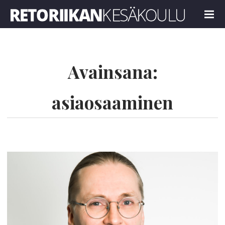
Retoriikan kesäkoulu 2018
MENU
Avainsana:
asiaosaaminen