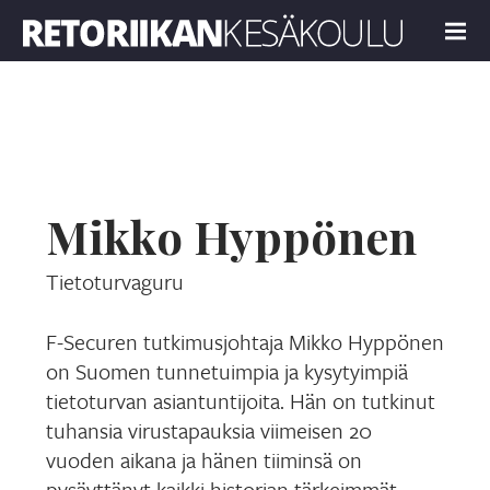
Retoriikan kesäkoulu 2018
MENU
Mikko Hyppönen
Tietoturvaguru
F-Securen tutkimusjohtaja Mikko Hyppönen
on Suomen tunnetuimpia ja kysytyimpiä
tietoturvan asiantuntijoita. Hän on tutkinut
tuhansia virustapauksia viimeisen 20
vuoden aikana ja hänen tiiminsä on
pysäyttänyt kaikki historian tärkeimmät