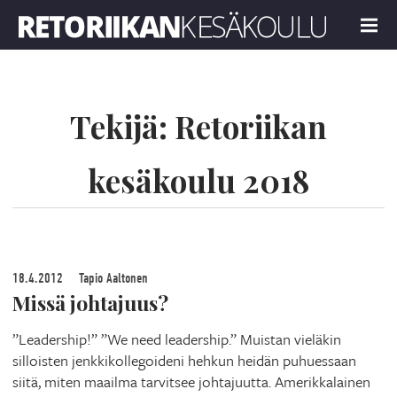
Retoriikan kesäkoulu 2018
MENU
Tekijä:
Retoriikan
kesäkoulu 2018
18.4.2012
Tapio Aaltonen
Missä johtajuus?
”Leadership!” ”We need leadership.” Muistan vieläkin
silloisten jenkkikollegoideni hehkun heidän puhuessaan
siitä, miten maailma tarvitsee johtajuutta. Amerikkalainen