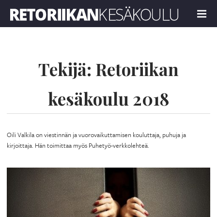
Retoriikan kesäkoulu 2018
MENU
Tekijä:
Retoriikan
kesäkoulu 2018
Oili Valkila on viestinnän ja vuorovaikuttamisen kouluttaja, puhuja ja
kirjoittaja. Hän toimittaa myös Puhetyö-verkkolehteä.