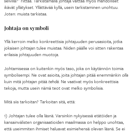
selvillä?” riittää. Tarkistamalla johtaja välttää myös mahdolliset
ikävät yllätykset. Yllättävää kyllä, usein tarkistaminen unohtuu.
Joten: muista tarkistaa.
Johtaja on symboli
Yllä kerroin melko konkreettisia johtajuuden perusasioita, jotka
jokaisen johtajan tulee muistaa. Niiden päälle voi sitten rakentaa
erilaisia johtajuuden muotoja.
Johtamisessa on kuitenkin myös taso, joka on käytännön toimia
symbolisempi. Ne ovat asioita, joita johtajan pitää enemmänkin
olla
kuin mitä johtajan pitää
tehdä.
Ne vaativat myös konkreettisia
tekoja, mutta usein nämä teot ovat melko symbolisia.
Mitä siis tarkoitan? Tarkoitan sitä, että:
1) Johtajan tulee olla läsnä. Varsinkin nykyisessä etätöiden ja
kansainvälisten organisaatioiden maailmassa on helppo unohtaa,
että useimmiten ihmiset haluavat esimiehensä olevan läsnä. Se ei