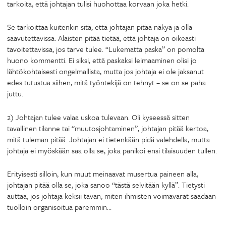
tarkoita, että johtajan tulisi huohottaa korvaan joka hetki.
Se tarkoittaa kuitenkin sitä, että johtajan pitää näkyä ja olla
saavutettavissa. Alaisten pitää tietää, että johtaja on oikeasti
tavoitettavissa, jos tarve tulee. “Lukematta paska” on pomolta
huono kommentti. Ei siksi, että paskaksi leimaaminen olisi jo
lähtökohtaisesti ongelmallista, mutta jos johtaja ei ole jaksanut
edes tutustua siihen, mitä työntekijä on tehnyt – se on se paha
juttu.
2) Johtajan tulee valaa uskoa tulevaan. Oli kyseessä sitten
tavallinen tilanne tai “muutosjohtaminen”, johtajan pitää kertoa,
mitä tuleman pitää. Johtajan ei tietenkään pidä valehdella, mutta
johtaja ei myöskään saa olla se, joka panikoi ensi tilaisuuden tullen.
Erityisesti silloin, kun muut meinaavat musertua paineen alla,
johtajan pitää olla se, joka sanoo “tästä selvitään kyllä”. Tietysti
auttaa, jos johtaja keksii tavan, miten ihmisten voimavarat saadaan
tuolloin organisoitua paremmin…