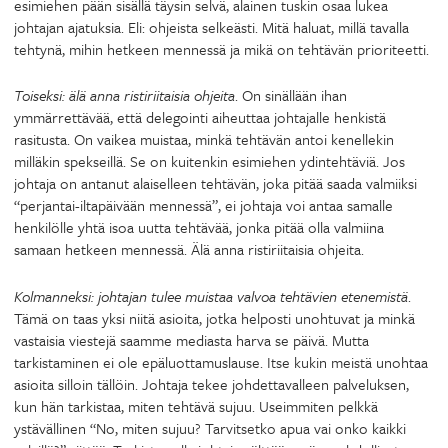
esimiehen pään sisällä täysin selvä, alainen tuskin osaa lukea
johtajan ajatuksia. Eli: ohjeista selkeästi. Mitä haluat, millä tavalla
tehtynä, mihin hetkeen mennessä ja mikä on tehtävän prioriteetti.
Toiseksi:
älä anna ristiriitaisia ohjeita
. On sinällään ihan
ymmärrettävää, että delegointi aiheuttaa johtajalle henkistä
rasitusta. On vaikea muistaa, minkä tehtävän antoi kenellekin
milläkin spekseillä. Se on kuitenkin esimiehen ydintehtäviä. Jos
johtaja on antanut alaiselleen tehtävän, joka pitää saada valmiiksi
“perjantai-iltapäivään mennessä”, ei johtaja voi antaa samalle
henkilölle yhtä isoa uutta tehtävää, jonka pitää olla valmiina
samaan hetkeen mennessä. Älä anna ristiriitaisia ohjeita.
Kolmanneksi: johtajan tulee muistaa valvoa tehtävien etenemistä
.
Tämä on taas yksi niitä asioita, jotka helposti unohtuvat ja minkä
vastaisia viestejä saamme mediasta harva se päivä. Mutta
tarkistaminen ei ole epäluottamuslause. Itse kukin meistä unohtaa
asioita silloin tällöin. Johtaja tekee johdettavalleen palveluksen,
kun hän tarkistaa, miten tehtävä sujuu. Useimmiten pelkkä
ystävällinen “No, miten sujuu? Tarvitsetko apua vai onko kaikki