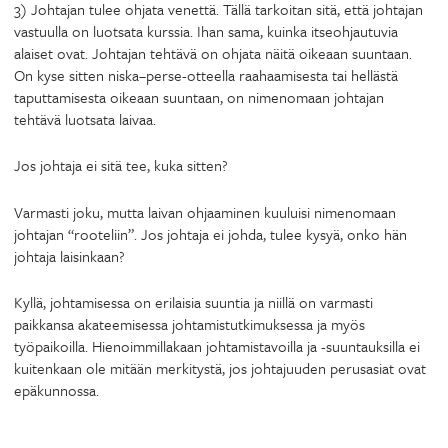
3) Johtajan tulee ohjata venettä. Tällä tarkoitan sitä, että johtajan
vastuulla on luotsata kurssia. Ihan sama, kuinka itseohjautuvia
alaiset ovat. Johtajan tehtävä on ohjata näitä oikeaan suuntaan.
On kyse sitten niska–perse-otteella raahaamisesta tai hellästä
taputtamisesta oikeaan suuntaan, on nimenomaan johtajan
tehtävä luotsata laivaa.
Jos johtaja ei sitä tee, kuka sitten?
Varmasti joku, mutta laivan ohjaaminen kuuluisi nimenomaan
johtajan “rooteliin”. Jos johtaja ei johda, tulee kysyä, onko hän
johtaja laisinkaan?
Kyllä, johtamisessa on erilaisia suuntia ja niillä on varmasti
paikkansa akateemisessa johtamistutkimuksessa ja myös
työpaikoilla. Hienoimmillakaan johtamistavoilla ja -suuntauksilla ei
kuitenkaan ole mitään merkitystä, jos johtajuuden perusasiat ovat
epäkunnossa.