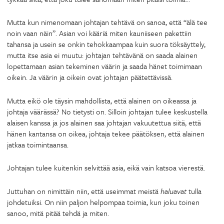
Mutta kun nimenomaan johtajan tehtävä on sanoa, että “älä tee
noin vaan näin”. Asian voi kääriä miten kauniiseen pakettiin
tahansa ja usein se onkin tehokkaampaa kuin suora töksäyttely,
mutta itse asia ei muutu: johtajan tehtävänä on saada alainen
lopettamaan asian tekeminen väärin ja saada hänet toimimaan
oikein. Ja väärin ja oikein ovat johtajan päätettävissä.
Mutta eikö ole täysin mahdollista, että alainen on oikeassa ja
johtaja väärässä? No tietysti on. Silloin johtajan tulee keskustella
alaisen kanssa ja jos alainen saa johtajan vakuutettua siitä, että
hänen kantansa on oikea, johtaja tekee päätöksen, että alainen
jatkaa toimintaansa.
Johtajan tulee kuitenkin selvittää asia, eikä vain katsoa vierestä.
Juttuhan on nimittäin niin, että useimmat meistä
haluavat
tulla
johdetuiksi. On niin paljon helpompaa toimia, kun joku toinen
sanoo, mitä pitää tehdä ja miten.