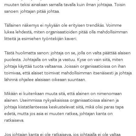
muuten tekisi ainakaan samalla tavalla kuin ilman johtajaa. Toisin
sanoen: johtajan pitää johtaa.
Tällainen näkemys ei nykyään ole erityisen trendikäs. Voimme
lukea lehdestä, miten organisaatioiden pitää olla mahdollisimman
litteitä ja esimiehen työntekijän kaveri.
Tästä huolimatta sanon: johtaja on se, jolla on valta päättää alaisen
puolesta. Johtajalla on valta ja vastuu. Kyse on vain siitä, miten
johtaja käyttää tuota valtaansa. Joissain organisaatioissa on ihan
toimivaa, että alaiset toimivat mahdollisimman itsenäisesti ja johtaja
lähinnä ohjailee alaisiaan oikeaan suuntaan.
Mikään ei kuitenkaan muuta sitä, että alainen on nimenomaan
alainen. Useimmissa nykyaikaisissa organisaatioissa alainen ja
johtaja kiistatilanteessa keskustelevat siitä, mikä olisi paras tapa
edetä, mutta jos asia ei muuten ratkea, johtajan kanta on
ratkaiseva.
Jos johtajan kanta ei ole ratkaiseva, jos johtajalla ei ole valtaa