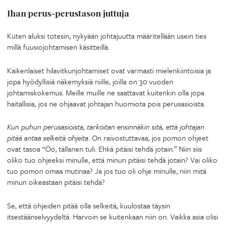
Ihan perus-perustason juttuja
Kuten aluksi totesin, nykyään johtajuutta määritellään usein ties
millä fuusiojohtamisen käsitteillä.
Kaikenlaiset hilavitkunjohtamiset ovat varmasti mielenkiintoisia ja
jopa hyödyllisiä näkemyksiä niille, joilla on 30 vuoden
johtamiskokemus. Meille muille ne saattavat kuitenkin olla jopa
haitallisia, jos ne ohjaavat johtajan huomiota pois perusasioista.
Kun puhun perusasioista, tarkoitan ensinnäkin sitä, että
johtajan
pitää antaa selkeitä ohjeita
. On raivostuttavaa, jos pomon ohjeet
ovat tasoa “Öö, tällanen tuli. Ehkä pitäisi tehdä jotain.” Niin siis
oliko tuo ohjeeksi minulle, että minun pitäisi tehdä jotain? Vai oliko
tuo pomon omaa mutinaa? Ja jos tuo oli ohje minulle, niin mitä
minun oikeastaan pitäisi tehdä?
Se, että ohjeiden pitää olla selkeitä, kuulostaa täysin
itsestäänselvyydeltä. Harvoin se kuitenkaan niin on. Vaikka asia olisi