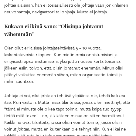
johtaa alaisiaan, hän ei tosiasiallisesti ole johtaja vaan jonkinlainen
neuvonantaja, navigaattori tai ohjaaja. Mutta ei johtaja.
Kukaan ei ikinä sano: “Olisinpa johtanut
vähemmän”
Olen ollut erilaisissa johtajatehtävissä 5 – 10 vuotta,
laskentatavoista riippuen. Kun mietin omia onnistumisiani ja
erityisesti epäonnistumisiani, yksi juttu nousee kerta toisensa
jälkeen esiin: toivon, että olisin johtanut enemmän. Minun olisi
pitänyt vaikuttaa enemmän siihen, miten organisaatio toimii ja
mihin suuntaan.
Johtaja ei voi, eikä johtajan tehtävä ylipäänsä ole, tehdä kaikkea
itse. Päin vastoin. Mutta niissä tilanteissa, joissa olen miettinyt, että
“tämä ei minusta ole oikea tapa toimia, mutta kaipa tuo tyyppi
tietää mitä tekee”… no, jälkikäteen minua on sitten harmittanut.
Kaikki ne ovat tilanteita, joissa olisin voinut toimia, joissa olisin
voinut
johtaa
, mutta en kuitenkaan ole tehnyt niin. Kun ei kai ne
tykkää siitä, että joku tulee sanomaan miten pitäisi toimia…