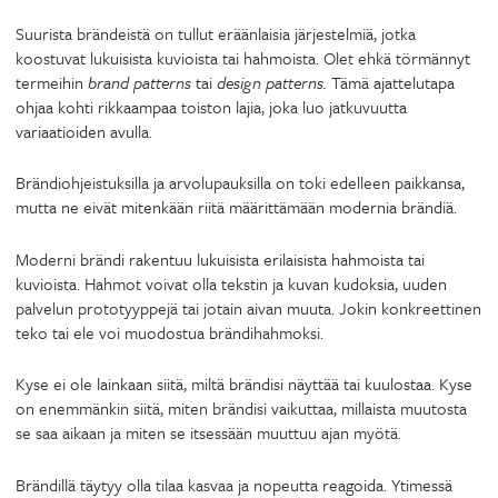
Suurista brändeistä on tullut eräänlaisia järjestelmiä, jotka
koostuvat lukuisista kuvioista tai hahmoista. Olet ehkä törmännyt
termeihin
brand patterns
tai
design patterns.
Tämä ajattelutapa
ohjaa kohti rikkaampaa toiston lajia, joka luo jatkuvuutta
variaatioiden avulla.
Brändiohjeistuksilla ja arvolupauksilla on toki edelleen paikkansa,
mutta ne eivät mitenkään riitä määrittämään modernia brändiä.
Moderni brändi rakentuu lukuisista erilaisista hahmoista tai
kuvioista. Hahmot voivat olla tekstin ja kuvan kudoksia, uuden
palvelun prototyyppejä tai jotain aivan muuta. Jokin konkreettinen
teko tai ele voi muodostua brändihahmoksi.
Kyse ei ole lainkaan siitä, miltä brändisi näyttää tai kuulostaa. Kyse
on enemmänkin siitä, miten brändisi vaikuttaa, millaista muutosta
se saa aikaan ja miten se itsessään muuttuu ajan myötä.
Brändillä täytyy olla tilaa kasvaa ja nopeutta reagoida. Ytimessä