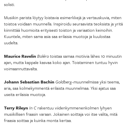
solisti.
Musiikin parista löytyy loistavia esimerkkejä ja vertauskuvia, miten
toistoa voidaan muunnella. Inspiroidu seuraavista teoksista ja yritä
kiinnittää huomioita erityisesti toiston ja variaation keinoihin.
Kuuntele, miten sama asia saa erilaisia muotoja ja kuulostaa
uudelta.
Maurice Ravelin
Boléro
toistaa samaa motiivia lähes 10 minuutin
ajan, mutta kappale kasvaa koko ajan. Toistaminen tuntuu hyvin
voimaannuttavalta.
Johann Sebastian Bachin
Goldberg-muunnelmissa
yksi teema,
aria, saa kolmekymmentä erilaista muunnelmaa. Yksi ajatus saa
useita erilaisia muotoja.
Terry Rileyn
In C
rakentuu viidenkymmenenkolmen lyhyen
musiikillisen fraasin varaan. Jokainen soittaja voi itse valita, mitä
fraasia soittaa ja kuinka monta kertaa.