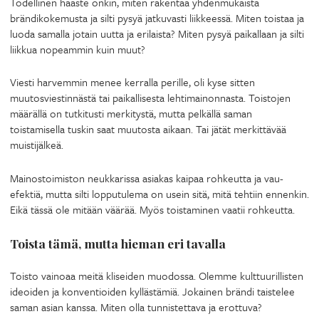
Todellinen haaste onkin, miten rakentaa yhdenmukaista
brändikokemusta ja silti pysyä jatkuvasti liikkeessä. Miten toistaa ja
luoda samalla jotain uutta ja erilaista? Miten pysyä paikallaan ja silti
liikkua nopeammin kuin muut?
Viesti harvemmin menee kerralla perille, oli kyse sitten
muutosviestinnästä tai paikallisesta lehtimainonnasta. Toistojen
määrällä on tutkitusti merkitystä, mutta pelkällä saman
toistamisella tuskin saat muutosta aikaan. Tai jätät merkittävää
muistijälkeä.
Mainostoimiston neukkarissa asiakas kaipaa rohkeutta ja vau-
efektiä, mutta silti lopputulema on usein sitä, mitä tehtiin ennenkin.
Eikä tässä ole mitään väärää. Myös toistaminen vaatii rohkeutta.
Toista tämä, mutta hieman eri tavalla
Toisto vainoaa meitä kliseiden muodossa. Olemme kulttuurillisten
ideoiden ja konventioiden kyllästämiä. Jokainen brändi taistelee
saman asian kanssa. Miten olla tunnistettava ja erottuva?