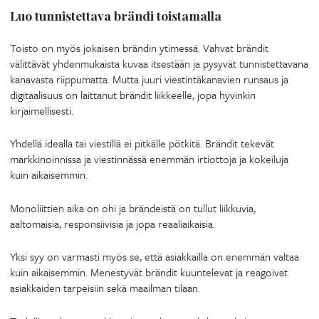
Luo tunnistettava brändi toistamalla
Toisto on myös jokaisen brändin ytimessä. Vahvat brändit
välittävät yhdenmukaista kuvaa itsestään ja pysyvät tunnistettavana
kanavasta riippumatta. Mutta juuri viestintäkanavien runsaus ja
digitaalisuus on laittanut brändit liikkeelle, jopa hyvinkin
kirjaimellisesti.
Yhdellä idealla tai viestillä ei pitkälle pötkitä. Brändit tekevät
markkinoinnissa ja viestinnässä enemmän irtiottoja ja kokeiluja
kuin aikaisemmin.
Monoliittien aika on ohi ja brändeistä on tullut liikkuvia,
aaltomaisia, responsiivisia ja jopa reaaliaikaisia.
Yksi syy on varmasti myös se, että asiakkailla on enemmän valtaa
kuin aikaisemmin. Menestyvät brändit kuuntelevat ja reagoivat
asiakkaiden tarpeisiin sekä maailman tilaan.