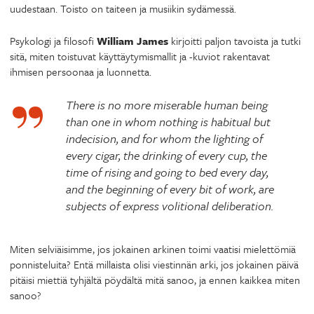
uudestaan. Toisto on taiteen ja musiikin sydämessä.
Psykologi ja filosofi
William James
kirjoitti paljon tavoista ja tutki
sitä, miten toistuvat käyttäytymismallit ja -kuviot rakentavat
ihmisen persoonaa ja luonnetta.
There is no more miserable human being
than one in whom nothing is habitual but
indecision, and for whom the lighting of
every cigar, the drinking of every cup, the
time of rising and going to bed every day,
and the beginning of every bit of work, are
subjects of express volitional deliberation.
Miten selviäisimme, jos jokainen arkinen toimi vaatisi mielettömiä
ponnisteluita? Entä millaista olisi viestinnän arki, jos jokainen päivä
pitäisi miettiä tyhjältä pöydältä mitä sanoo, ja ennen kaikkea miten
sanoo?