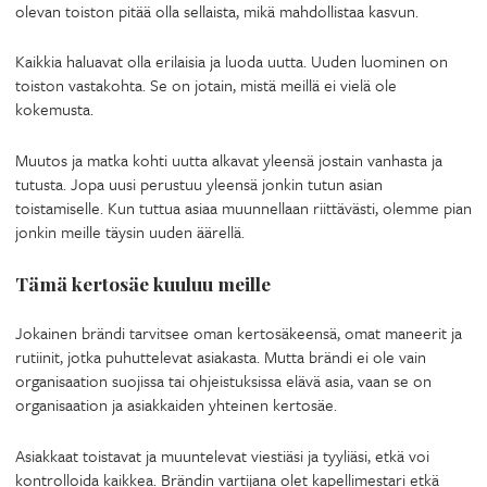
olevan toiston pitää olla sellaista, mikä mahdollistaa kasvun.
Kaikkia haluavat olla erilaisia ja luoda uutta. Uuden luominen on
toiston vastakohta. Se on jotain, mistä meillä ei vielä ole
kokemusta.
Muutos ja matka kohti uutta alkavat yleensä jostain vanhasta ja
tutusta. Jopa uusi perustuu yleensä jonkin tutun asian
toistamiselle. Kun tuttua asiaa muunnellaan riittävästi, olemme pian
jonkin meille täysin uuden äärellä.
Tämä kertosäe kuuluu meille
Jokainen brändi tarvitsee oman kertosäkeensä, omat maneerit ja
rutiinit, jotka puhuttelevat asiakasta. Mutta brändi ei ole vain
organisaation suojissa tai ohjeistuksissa elävä asia, vaan se on
organisaation ja asiakkaiden yhteinen kertosäe.
Asiakkaat toistavat ja muuntelevat viestiäsi ja tyyliäsi, etkä voi
kontrolloida kaikkea. Brändin vartijana olet kapellimestari etkä