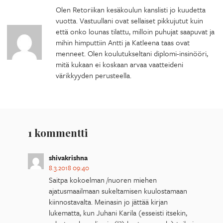
Olen Retoriikan kesäkoulun kanslisti jo kuudetta
vuotta. Vastuullani ovat sellaiset pikkujutut kuin
että onko lounas tilattu, milloin puhujat saapuvat ja
mihin himputtiin Antti ja Katleena taas ovat
menneet. Olen koulutukseltani diplomi-insinööri,
mitä kukaan ei koskaan arvaa vaatteideni
värikkyyden perusteella.
1 kommentti
shivakrishna
8.3.2018 09:40
Saitpa kokoelman /nuoren miehen
ajatusmaailmaan sukeltamisen kuulostamaan
kiinnostavalta. Meinasin jo jättää kirjan
lukematta, kun Juhani Karila (esseisti itsekin,