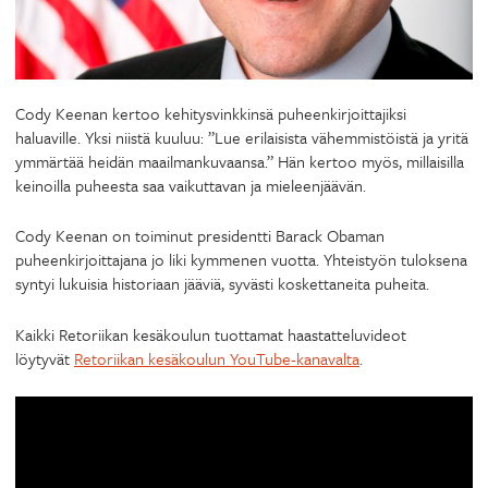
Cody Keenan kertoo kehitysvinkkinsä puheenkirjoittajiksi
haluaville. Yksi niistä kuuluu: ”Lue erilaisista vähemmistöistä ja yritä
ymmärtää heidän maailmankuvaansa.” Hän kertoo myös, millaisilla
keinoilla puheesta saa vaikuttavan ja mieleenjäävän.
Cody Keenan on toiminut presidentti Barack Obaman
puheenkirjoittajana jo liki kymmenen vuotta. Yhteistyön tuloksena
syntyi lukuisia historiaan jääviä, syvästi koskettaneita puheita.
Kaikki Retoriikan kesäkoulun tuottamat haastatteluvideot
löytyvät
Retoriikan kesäkoulun YouTube-kanavalta
.