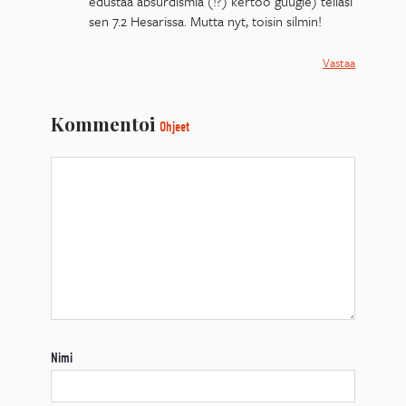
edustaa absurdismia (!?) kertoo guugle) teilasi
sen 7.2 Hesarissa. Mutta nyt, toisin silmin!
Vastaa
Kommentoi
Ohjeet
Nimi