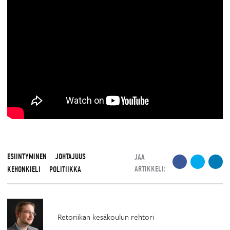
ESIINTYMINEN
JOHTAJUUS
JAA
ARTIKKELI:
KEHONKIELI
POLITIIKKA
Retoriikan kesäkoulun rehtori