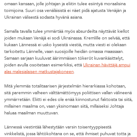
omaan kansaan, jolle johtajan ja eliitin tulee esiintyä moraalisina
toimijoina. Suuri osa venäläisistä ei näet pidä ajatusta Venäjän ja
Ukrainan välisestä sodasta hyvänä asiana.
Samalla tavalla tulee ymmärtää myös absurdeilta näyttävät kiellot
joiden mukaan Venäjä ei sodi Ukrainassa. Kremlille on selvää, että
kukaan Lännessä ei usko kyseistä viestiä, mutta viesti ei olekaan
tarkoitettu Lännelle, vaan suosijoille heidän omassa maassaan.
Samaan sarjaan kuuluvat äärimmäisen tökeröt kuvankäsittelyt,
joiden avulla osoitetaan esimerkiksi, että
Ukrainan hävittäjä ampui
alas malesialaisen matkustajakoneen
.
Mitä ylemmäs totalitaarisen järjestelmän hierarkiassa kohotaan,
sitä paremmin valheen välttämättömyys poliittisen vallan välineenä
ymmärretään. Eliitti ei edes ole enää kiinnostunut faktoista tai siitä,
millainen maailma on, vaan yksinomaan siitä, millaiseksi Johtaja
haluaa maailman muuttuvan.
Lännessä viestintää lähestytään varsin toisentyyppisestä
vinkkelistä, jossa lähtökohtana on se, että ihmiset puhuvat totta ja