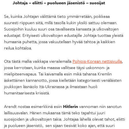
Johtaja – eliitti – puolueen jäsenistö – suosijat
Se, kuinka Johtajan välittämä tieto ymmärretään, poikkeaa
suuresti riippuen siitä, millä tasolla kukin yksilö sattuu olemaan.
Suosijoihin kuuluu suuri osa tavallisesta kansasta ja ulkovaltojen
edustajat. Erityisesti ulkovaltojen edustajille Johtaja tuottaa yleistä
humaania puhetta, jossa vakuutellaan hyvää tahtoa ja kaikkien
reilua kohtaloa.
Ota tästä mallia vaikkapa vierailemalla
Pohjois-Korean nettisivuilla
,
jossa kerrotaan, kuinka maassa vallitsee täysi uskonnon- ja
mielipiteenvapaus. Tai kaivamalla esiin mikä tahansa Kremlin
äskettäinen kannanotto, jossa kielletään kategorisesti venäläisten
joukkojen läsnäolo Itä-Ukrainassa ja ilmaistaan huoli
humanitaarisesta kriisistä.
Arendt nostaa esimerkkinä esiin
Hitlerin
vannoman niin sanotun
laillisuusvalan. Hänen mukaansa tämä teko tapahtui juuri
suosijoiden ja ulkovaltojen takia. Johtajaa lähellä olevat tahot, eliitti
ja puolueen jäsenistö, sen sijaan tiesivät koko ajan, että suuri