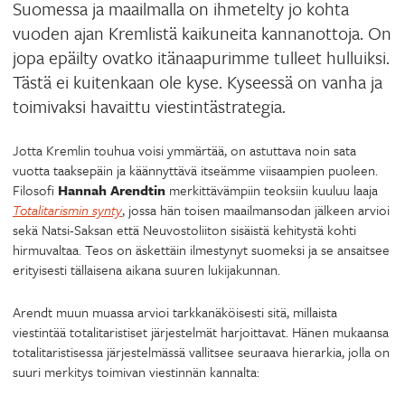
Suomessa ja maailmalla on ihmetelty jo kohta
vuoden ajan Kremlistä kaikuneita kannanottoja. On
jopa epäilty ovatko itänaapurimme tulleet hulluiksi.
Tästä ei kuitenkaan ole kyse. Kyseessä on vanha ja
toimivaksi havaittu viestintästrategia.
Jotta Kremlin touhua voisi ymmärtää, on astuttava noin sata
vuotta taaksepäin ja käännyttävä itseämme viisaampien puoleen.
Filosofi
Hannah Arendtin
merkittävämpiin teoksiin kuuluu laaja
Totalitarismin synty
, jossa hän toisen maailmansodan jälkeen arvioi
sekä Natsi-Saksan että Neuvostoliiton sisäistä kehitystä kohti
hirmuvaltaa. Teos on äskettäin ilmestynyt suomeksi ja se ansaitsee
erityisesti tällaisena aikana suuren lukijakunnan.
Arendt muun muassa arvioi tarkkanäköisesti sitä, millaista
viestintää totalitaristiset järjestelmät harjoittavat. Hänen mukaansa
totalitaristisessa järjestelmässä vallitsee seuraava hierarkia, jolla on
suuri merkitys toimivan viestinnän kannalta: