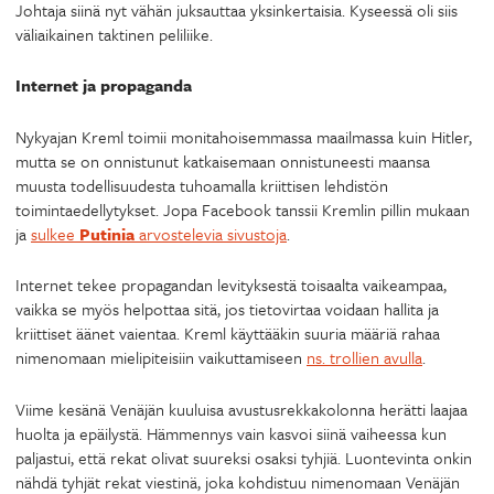
Johtaja siinä nyt vähän juksauttaa yksinkertaisia. Kyseessä oli siis
väliaikainen taktinen peliliike.
Internet ja propaganda
Nykyajan Kreml toimii monitahoisemmassa maailmassa kuin Hitler,
mutta se on onnistunut katkaisemaan onnistuneesti maansa
muusta todellisuudesta tuhoamalla kriittisen lehdistön
toimintaedellytykset. Jopa Facebook tanssii Kremlin pillin mukaan
ja
sulkee
Putinia
arvostelevia sivustoja
.
Internet tekee propagandan levityksestä toisaalta vaikeampaa,
vaikka se myös helpottaa sitä, jos tietovirtaa voidaan hallita ja
kriittiset äänet vaientaa. Kreml käyttääkin suuria määriä rahaa
nimenomaan mielipiteisiin vaikuttamiseen
ns. trollien avulla
.
Viime kesänä Venäjän kuuluisa avustusrekkakolonna herätti laajaa
huolta ja epäilystä. Hämmennys vain kasvoi siinä vaiheessa kun
paljastui, että rekat olivat suureksi osaksi tyhjiä. Luontevinta onkin
nähdä tyhjät rekat viestinä, joka kohdistuu nimenomaan Venäjän