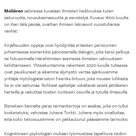
Molièren
satiireissa kuvataan ihmisten heikkouksia kuten
saituruutta, nousukasmaisuutta ja sievistelyä. Kuvaus 1600-luvulta
on ihan tätä päivää, ovathan ihmisen liskoaivot vuosituhansia
vanhat.
Kirjallisuuden oppeja voisi hyödyntää erilaisten persoonien
johtamisessa esimerkiksi panostamalla dialogiin, joka karsii pelkoja
tai fokusoimalla märehtimisen asemesta ihmisten vahvuuksien
kehittämiseen. Yhteiskuntamme rakenteet 2020-luvulle tultaessa
ovat paukkuneet ja aikamme älymystö vertaa ajankuvamme
yrittäjiä mytologiataruston Feeniks-lintuun, joka nousee tuhkasta.
Se ei ole sattumaa. Rohkeat ajattelijat uskaltavat seistä jättiläisten
harteilla ja vaikuttaa toisten tunteisiin osuvilla ja tutuilla ilmaisuilla.
Bisneksen kannalta paras tarinankertoja on asiakas, joka on tullut
kosketetuksi, vahvistaa Juhana Torkki. Juhana myös oivalluttaa,
että koko tietoisuutemme on pakkautunut päässämme tarinoiksi.
Kognitiivisen psykologian mukaan työmuistissa tapahtuva tiedon