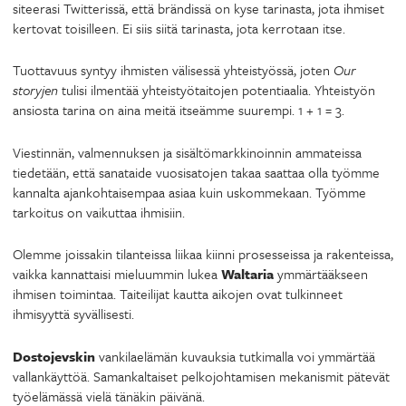
siteerasi Twitterissä, että brändissä on kyse tarinasta, jota ihmiset
kertovat toisilleen. Ei siis siitä tarinasta, jota kerrotaan itse.
Tuottavuus syntyy ihmisten välisessä yhteistyössä, joten
Our
storyjen
tulisi ilmentää yhteistyötaitojen potentiaalia. Yhteistyön
ansiosta tarina on aina meitä itseämme suurempi. 1 + 1 = 3.
Viestinnän, valmennuksen ja sisältömarkkinoinnin ammateissa
tiedetään, että sanataide vuosisatojen takaa saattaa olla työmme
kannalta ajankohtaisempaa asiaa kuin uskommekaan. Työmme
tarkoitus on vaikuttaa ihmisiin.
Olemme joissakin tilanteissa liikaa kiinni prosesseissa ja rakenteissa,
vaikka kannattaisi mieluummin lukea
Waltaria
ymmärtääkseen
ihmisen toimintaa. Taiteilijat kautta aikojen ovat tulkinneet
ihmisyyttä syvällisesti.
Dostojevskin
vankilaelämän kuvauksia tutkimalla voi ymmärtää
vallankäyttöä. Samankaltaiset pelkojohtamisen mekanismit pätevät
työelämässä vielä tänäkin päivänä.