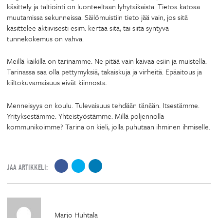
käsittely ja taltiointi on luonteeltaan lyhytaikaista. Tietoa katoaa
muutamissa sekunneissa. Säilömuistiin tieto jää vain, jos sitä
käsittelee aktiivisesti esim. kertaa sitä, tai siitä syntyvä
tunnekokemus on vahva.
Meillä kaikilla on tarinamme. Ne pitää vain kaivaa esiin ja muistella.
Tarinassa saa olla pettymyksiä, takaiskuja ja virheitä. Epäaitous ja
kiiltokuvamaisuus eivät kiinnosta.
Menneisyys on koulu. Tulevaisuus tehdään tänään. Itsestämme.
Yrityksestämme. Yhteistyöstämme. Millä poljennolla
kommunikoimme? Tarina on kieli, jolla puhutaan ihminen ihmiselle.
JAA ARTIKKELI:
Marjo Huhtala