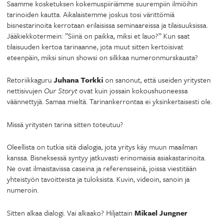
Saamme kosketuksen kokemuspiiriämme suurempiin ilmiöihin
tarinoiden kautta. Aikalaistemme joskus tosi värittömiä
bisnestarinoita kerrotaan erilaisissa seminaareissa ja tilaisuuksissa.
Jääkiekkotermein: ”Siinä on paikka, miksi et lauo?” Kun saat
tilaisuuden kertoa tarinaanne, jota muut sitten kertoisivat
eteenpäin, miksi sinun showsi on silkkaa numeronmurskausta?
Retoriikkaguru
Juhana Torkki
on sanonut, että useiden yritysten
nettisivujen
Our Storyt
ovat kuin jossain kokoushuoneessa
väännettyjä. Samaa mieltä. Tarinankerrontaa ei yksinkertaisesti ole.
Missä yritysten tarina sitten toteutuu?
Oleellista on tutkia sitä dialogia, jota yritys käy muun maailman
kanssa. Bisneksessä syntyy jatkuvasti erinomaisia asiakastarinoita.
Ne ovat ilmaistavissa caseina ja referensseinä, joissa viestitään
yhteistyön tavoitteista ja tuloksista. Kuvin, videoin, sanoin ja
numeroin.
Sitten alkaa dialogi. Vai alkaako? Hiljattain
Mikael Jungner