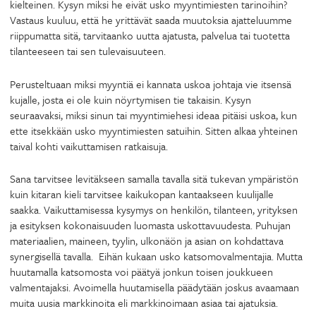
kielteinen. Kysyn miksi he eivät usko myyntimiesten tarinoihin?
Vastaus kuuluu, että he yrittävät saada muutoksia ajatteluumme
riippumatta sitä, tarvitaanko uutta ajatusta, palvelua tai tuotetta
tilanteeseen tai sen tulevaisuuteen.
Perusteltuaan miksi myyntiä ei kannata uskoa johtaja vie itsensä
kujalle, josta ei ole kuin nöyrtymisen tie takaisin. Kysyn
seuraavaksi, miksi sinun tai myyntimiehesi ideaa pitäisi uskoa, kun
ette itsekkään usko myyntimiesten satuihin. Sitten alkaa yhteinen
taival kohti vaikuttamisen ratkaisuja.
Sana tarvitsee levitäkseen samalla tavalla sitä tukevan ympäristön
kuin kitaran kieli tarvitsee kaikukopan kantaakseen kuulijalle
saakka. Vaikuttamisessa kysymys on henkilön, tilanteen, yrityksen
ja esityksen kokonaisuuden luomasta uskottavuudesta. Puhujan
materiaalien, maineen, tyylin, ulkonäön ja asian on kohdattava
synergisellä tavalla. Eihän kukaan usko katsomovalmentajia. Mutta
huutamalla katsomosta voi päätyä jonkun toisen joukkueen
valmentajaksi. Avoimella huutamisella päädytään joskus avaamaan
muita uusia markkinoita eli markkinoimaan asiaa tai ajatuksia.