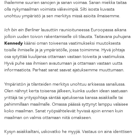
Ihailemme suurien sanojen ja sanan voimaa. Sanan miekka taitaa
olla nykymaailman voimista väkevimpiä. Silti isosta kuvasta
unohtuu ympäristö ja sen merkitys missä asioita ilmaisemme.
Ich bin ein Berliner
lausuttiin raunioituneessa Euroopassa aikana
jolloin uuden toivon rakentamiselle oli tilausta. Taitavana puhujana
Kennedy
käänsi oman toiveensa vaatimukseksi muutoksesta
toisille ihmiselle ja ja ympäristölle, jossa toimimme. Hyvä johtaja
osa sytyttää kuulijansa ottamaan vastaan toiveita ja vaatimuksia.
Hyvä puhe saa ihmisen avautumaan ja ottamaan vastaan uutta
informaatiota. Parhaat sanat saavat ajatuksemme muuttumaan.
Ympäristön ja tilanteiden merkitys unohtuu arkisessa sanailussa.
Olen nähnyt kerta toisensa jälkeen, kuinka uuden idean saatuaan
yrittäjä tai yritysjohtaja säntää ajatuksensa kanssa asiakkaille tai
pahimmillaan maailmalle. Omassa päässä syttynyt lamppu valaisee
koko maailman. Sanat ryöpsähtelevät hyvissä ajoin ennen kuin
maailman on valmis ottamaan niitä omakseen.
Kysyn asiakkailtani, uskovatko he myyjiä. Vastaus on aina identtisen