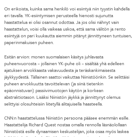
On erikoista, kuinka sama henkilö voi esiintyä niin tyystin kahdella
eri tavalla. YK-esiintymisen perusteella hienosti sujunutta
haastattelua ei olisi osannut odottaa. Ja jos olisi nähnyt vain
haastattelun, voisi olla vaikeaa uskoa, että sama välitön ja rento
esiintyjä on pari kuukautta aiemmin pitänyt jännittyneen tuntuisen,
paperinmakuisen puheen.
Esitän arvion: monen suomalaisen käsitys juhlavasta
puheenvuorosta – jollainen YK-puhe oli – sisältää yhä edelleen
ajatuksen arvokkaasta vakavuudesta ja teräskankimaisesta
jäykkyydestä. Tällainen saattoi vaikuttaa Niinistöönkin. Se selittäisi
puheen arvokkuutta tavoittelevan (ja siinä tietenkin
epäonnistuvan) passiivimuotojen käytön ja korkean
abstraktiotason. Lisäksi Niinistön jäykkä ja jännittynyt olemus
selittyisi olosuhteisiin liitetyllä alitajuisella haasteella.
CNN:n haastattelussa Niinistön persoona pääsee enemmän esille.
Haastattelija Richard Quest nostaa omalla rennolla läsnäolollaan
Niinistöstä esille dynaamisen keskustelijan, joka osaa myös laskea