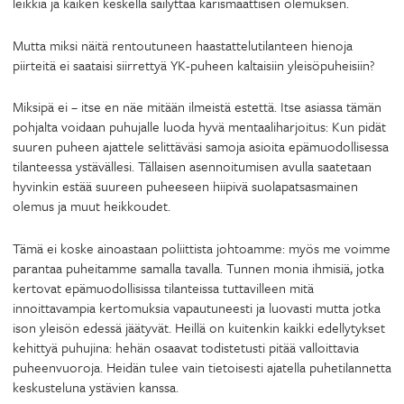
leikkiä ja kaiken keskellä säilyttää karismaattisen olemuksen.
Mutta miksi näitä rentoutuneen haastattelutilanteen hienoja
piirteitä ei saataisi siirrettyä YK-puheen kaltaisiin yleisöpuheisiin?
Miksipä ei – itse en näe mitään ilmeistä estettä. Itse asiassa tämän
pohjalta voidaan puhujalle luoda hyvä mentaaliharjoitus: Kun pidät
suuren puheen ajattele selittäväsi samoja asioita epämuodollisessa
tilanteessa ystävällesi. Tällaisen asennoitumisen avulla saatetaan
hyvinkin estää suureen puheeseen hiipivä suolapatsasmainen
olemus ja muut heikkoudet.
Tämä ei koske ainoastaan poliittista johtoamme: myös me voimme
parantaa puheitamme samalla tavalla. Tunnen monia ihmisiä, jotka
kertovat epämuodollisissa tilanteissa tuttavilleen mitä
innoittavampia kertomuksia vapautuneesti ja luovasti mutta jotka
ison yleisön edessä jäätyvät. Heillä on kuitenkin kaikki edellytykset
kehittyä puhujina: hehän osaavat todistetusti pitää valloittavia
puheenvuoroja. Heidän tulee vain tietoisesti ajatella puhetilannetta
keskusteluna ystävien kanssa.