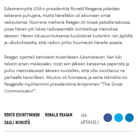
Edesmennyttä USA:n presidenttiä Ronald Reagania pidetään
taitavana puhujana, mutta hänelläkin oli aikoinaan omat
vaikeutensa. Nuorena miehenä Reagan oli töissä paikallisradiossa,
jossa hänen piti lukea radioasemalle toimitettuja mainoksia
ääneen. Hänen lukusuorituksensa kuulostivat kuitenkin niin jäykiltä
ja ulkokohtaisilta, että radion johto huomautti hänelle asiasta.
Reagan opetteli tietoisesti toisenlaisen lukemistavan: hän luki
tekstin ensin mielessään, nosti sen jälkeen katseensa paperista ja
puhui mainoslauseet ääneen kuvitellen, että olisi osoittanut ne
parhaalle kaverilleen. Muutos oli huimaava, ja sama tekniikka toi
Reaganille myöhemmin presidenttinä lempinimen ”The Great
Communicator”.
RENTO ESIINTYMINEN
RONALD REAGAN
JAA
ARTIKKELI:
SAULI NIINISTÖ