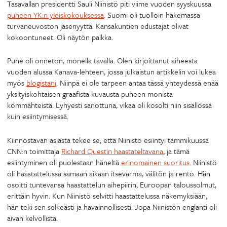
Tasavallan presidentti Sauli Niinistö piti viime vuoden syyskuussa
puheen YK:n yleiskokouksessa
. Suomi oli tuolloin hakemassa
turvaneuvoston jäsenyyttä. Kansakuntien edustajat olivat
kokoontuneet. Oli näytön paikka.
Puhe oli onneton, monella tavalla. Olen kirjoittanut aiheesta
vuoden alussa Kanava-lehteen, jossa julkaistun artikkelin voi lukea
myös
blogistani
. Niinpä ei ole tarpeen antaa tässä yhteydessä enää
yksityiskohtaisen graafista kuvausta puheen monista
kömmähteistä. Lyhyesti sanottuna, vikaa oli kosolti niin sisällössä
kuin esiintymisessä.
Kiinnostavan asiasta tekee se, että Niinistö esiintyi tammikuussa
CNN:n toimittaja
Richard Questin haastateltavana
, ja tämä
esiintyminen oli puolestaan häneltä
erinomainen suoritus
. Niinistö
oli haastattelussa samaan aikaan itsevarma, välitön ja rento. Hän
osoitti tuntevansa haastattelun aihepiirin, Euroopan taloussolmut,
erittäin hyvin. Kun Niinistö selvitti haastattelussa näkemyksiään,
hän teki sen selkeästi ja havainnollisesti. Jopa Niinistön englanti oli
aivan kelvollista.