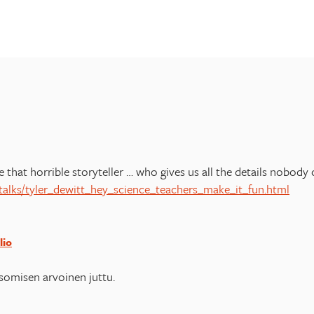
that horrible storyteller … who gives us all the details nobody 
talks/tyler_dewitt_hey_science_teachers_make_it_fun.html
lio
tsomisen arvoinen juttu.