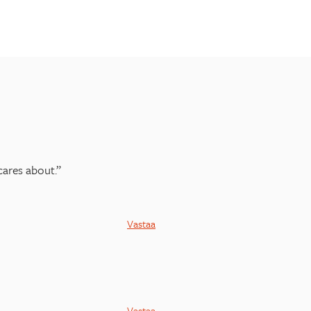
cares about.”
Vastaa
Vastaa