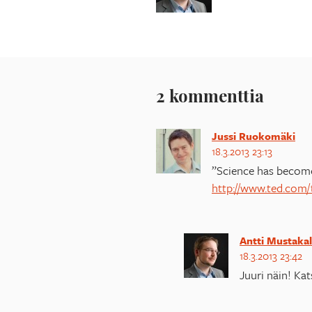
2 kommenttia
Jussi Ruokomäki
18.3.2013 23:13
”Science has become 
http://www.ted.com/
Antti Mustakal
18.3.2013 23:42
Juuri näin! Ka