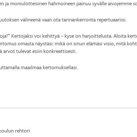
een ja moniulotteisinen hahmoineen painuu syvälle aivojemme s
uutoksen välineenä vaan ota tarinankerronta repertuaariisi.
a!” Kertojaksi voi kehittyä – kyse on harjoittelusta. Aloita kert
ertomus omasta näystäsi: mikä on sinun elämäsi visio, mitä kohti
 arvot tulevat esiin konkreettisesti.
muuttamalla maailmaa kertomuksellasi.
koulun rehtori