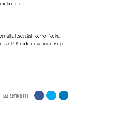
opukoihin.
omalla itsestäsi: kerro ”kuka
 pyrit? Pohdi omia arvojasi ja
JAA ARTIKKELI: