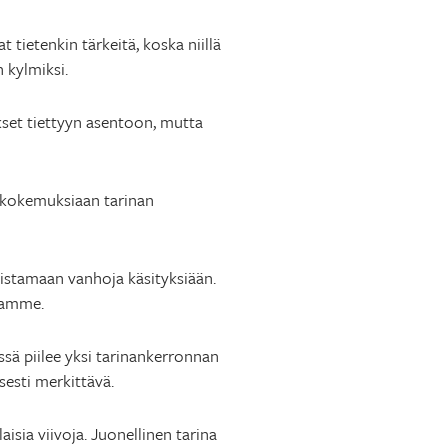
tietenkin tärkeitä, koska niillä
 kylmiksi.
kset tiettyyn asentoon, mutta
 kokemuksiaan tarinan
istamaan vanhoja käsityksiään.
itamme.
ässä piilee yksi tarinankerronnan
esti merkittävä.
sia viivoja. Juonellinen tarina