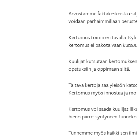
Arvostamme faktakeskeistä esitys
voidaan parhaimmillaan peruste
Kertomus toimii eri tavalla. K
kertomus ei pakota vaan
kutsu
Kuulijat kutsutaan kertomuksen
opetuksiin ja oppimaan siitä.
Taitava kertoja saa yleisön kat
Kertomus myös innostaa ja moti
Kertomus voi saada kuulijat liik
hieno piirre: syntyneen tunnek
Tunnemme myös kaikki sen ilmiön