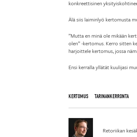
konkreettisinen yksityiskohtin
Älä siis laiminlyö kertomusta m
”Mutta en minä ole mikään kertoj
olen” -kertomus. Kerro sitten k
harjoittele kertomus, jossa nämä
Ensi kerralla yllätät kuulijasi 
KERTOMUS
TARINANKERRONTA
Retoriikan kesä