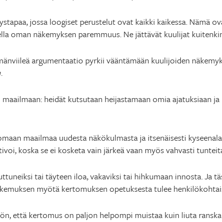
tapaa, jossa loogiset perustelut ovat kaikki kaikessa. Nämä ovat 
lla oman näkemyksen paremmuus. Ne jättävät kuulijat kuitenkin
ylmänviileä argumentaatio pyrkii vääntämään kuulijoiden näkemy
u
.
 maailmaan: heidät kutsutaan heijastamaan omia ajatuksiaan ja
somaan maailmaa uudesta näkökulmasta ja itsenäisesti kyseenala
voi, koska se ei kosketa vain järkeä vaan myös vahvasti tunte
uttuneiksi tai täyteen iloa, vakaviksi tai hihkumaan innosta. Ja t
okemuksen myötä kertomuksen opetuksesta tulee henkilökohtais
, että kertomus on paljon helpompi muistaa kuin liuta ranskalai