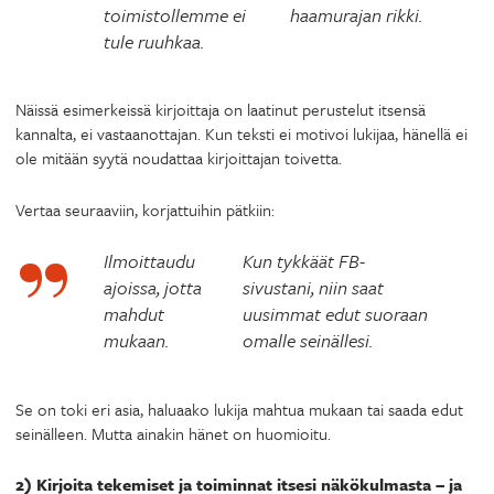
toimistollemme ei
haamurajan rikki.
tule ruuhkaa.
Näissä esimerkeissä kirjoittaja on laatinut perustelut itsensä
kannalta, ei vastaanottajan. Kun teksti ei motivoi lukijaa, hänellä ei
ole mitään syytä noudattaa kirjoittajan toivetta.
Vertaa seuraaviin, korjattuihin pätkiin:
Ilmoittaudu
Kun tykkäät FB-
ajoissa, jotta
sivustani, niin saat
mahdut
uusimmat edut suoraan
mukaan.
omalle seinällesi.
Se on toki eri asia, haluaako lukija mahtua mukaan tai saada edut
seinälleen. Mutta ainakin hänet on huomioitu.
2) Kirjoita tekemiset ja toiminnat itsesi näkökulmasta – ja