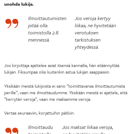
unohda lukija.
Ilmoittautumisten
Jos veroja kertyy
pitää olla
liikaa, ne hyvitetään
toimistolla 2.8.
verotuksen
mennessä.
tarkistuksen
yhteydessä.
Jos kirjoittaja ajattelee asiat itsensä kannalta, hän etäännyttää
lukijan. Fiksumpaa olisi kuitenkin astua lukijan saappaisiin.
Yksikään meistä lukijoista ei sano ”toimittavansa ilmoittautumista
perille”, vaan me
ilmoittaudumme
. Yksikään meistä ei ajattele, että
”kerrytän veroja”, vaan me
maksamme
veroja.
Vertaa seuraaviin, korjattuihin pätkiin:
Ilmoittaudu
Jos maksat liikaa veroja,