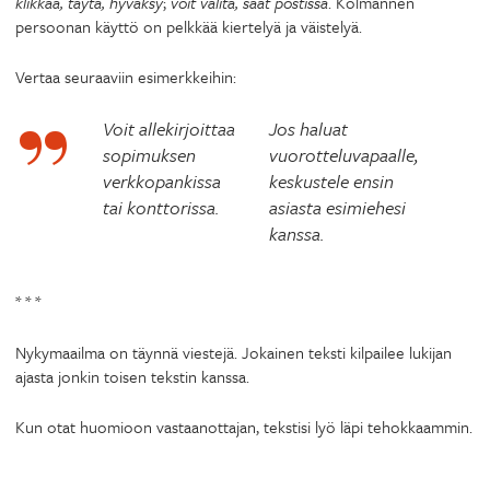
klikkaa, täytä, hyväksy
;
voit valita, saat postissa
. Kolmannen
persoonan käyttö on pelkkää kiertelyä ja väistelyä.
Vertaa seuraaviin esimerkkeihin:
Voit allekirjoittaa
Jos haluat
sopimuksen
vuorotteluvapaalle,
verkkopankissa
keskustele ensin
tai konttorissa.
asiasta esimiehesi
kanssa.
* * *
Nykymaailma on täynnä viestejä. Jokainen teksti kilpailee lukijan
ajasta jonkin toisen tekstin kanssa.
Kun otat huomioon vastaanottajan, tekstisi lyö läpi tehokkaammin.