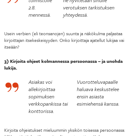
toimistolle
ne hyvitetään sinulle
2.8.
verotuksen tarkistuksen
mennessä.
yhteydessä.
Usein verbien (eli teonsanojen) suunta ja näkökulma paljastaa
kirjoittajan itsekeskeisyyden. Onko kirjoittaja ajatellut lukijaa vai
itseään?
3) Kirjoita ohjeet kolmannessa persoonassa – ja unohda
lukija.
Asiakas voi
Vuorotteluvapaalle
allekirjoittaa
haluava keskustelee
sopimuksen
ensin asiasta
verkkopankissa tai
esimiehensä kanssa.
konttorissa.
Kirjoita ohjeistukset mieluummin yksikön toisessa persoonassa: