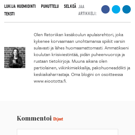
LUKIJA HUOMIOINTI
PUHUTTELU
SELKEÄ
JAA
ARTIKKELI:
TEKSTI
Olen Retoriikan kesäkoulun apulaisrehtori, joka
kykenee korvaamaan unohtamansa spiikit varsin
sulavasti ja lähes huomaamattomasti. Ammatikseni
koulutan kriisiviestintää, pidän puheenvuoroja ja
rustaan tietokirjoja. Muuna aikana olen
partiolainen, viikinkimiekkailija, pakohuoneaddikti ja
keskiaikaharrastaja. Oma blogini on osoitteessa
www.eioototta.fi.
Kommentoi
Ohjeet