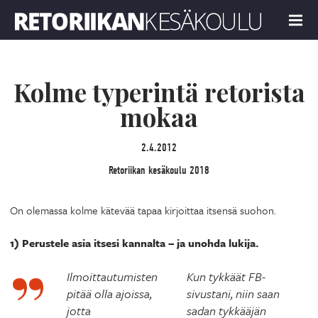
Retoriikan kesäkoulu 2018
MENU
Kolme typerintä retorista
mokaa
2.4.2012
Retoriikan kesäkoulu 2018
On olemassa kolme kätevää tapaa kirjoittaa itsensä suohon.
1) Perustele asia itsesi kannalta – ja unohda lukija.
Ilmoittautumisten
Kun tykkäät FB-
pitää olla ajoissa,
sivustani, niin saan
jotta
sadan tykkääjän